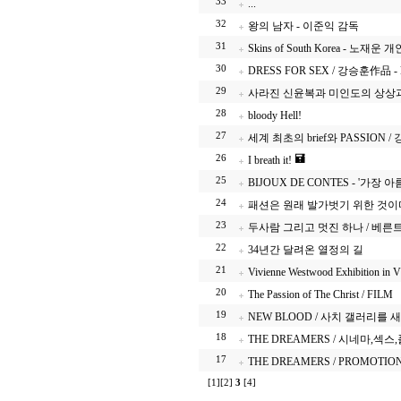
33
...
32
왕의 남자 - 이준익 감독
31
Skins of South Korea - 노재운 
30
DRESS FOR SEX / 강승훈作品 - 
29
사라진 신윤복과 미인도의 상상과
28
bloody Hell!
27
세계 최초의 brief와 PASSION / 
26
I breath it!
25
BIJOUX DE CONTES - '가장 
24
패션은 원래 발가벗기 위한 것이다 
23
두사람 그리고 멋진 하나 / 베른
22
34년간 달려온 열정의 길
21
Vivienne Westwood Exhibition in V
20
The Passion of The Christ / FILM
19
NEW BLOOD / 사치 갤러리를
18
THE DREAMERS / 시네마,섹스
17
THE DREAMERS / PROMOTION
[1]
[2]
3
[4]