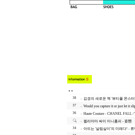
*
*
38
김경의 새로운 책 '뷰티풀 몬스터' 
37
Would you capture it or just let it sli
36
Haute Couture - CHANEL FALL 
켈리마마 싸이 미니홈피 - 姿態
34
아뜨는 '살림살이'의 미래다! -